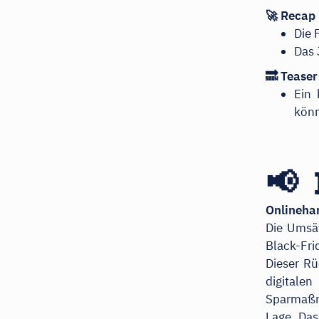
🚀 Recap
Die 
Das 
🔜 Tease
Ein 
kön
📢 
Onlineha
Die Umsä
Black-Fr
Dieser R
digital
Sparmaßn
Lage. Da