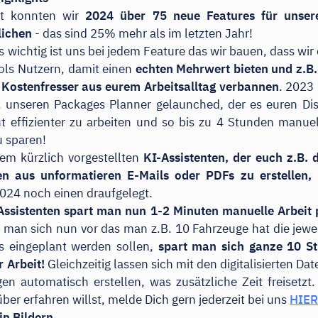
t konnten wir
2024 über 75 neue Features für unse
lichen
- das sind 25% mehr als im letzten Jahr!
 wichtig ist uns bei jedem Feature das wir bauen, dass wir
ols Nutzern, damit einen
echten Mehrwert bieten und z.B.
 Kostenfresser aus eurem Arbeitsalltag verbannen
. 2023
B. unseren Packages Planner gelaunched, der es euren Di
t effizienter zu arbeiten und so bis zu 4 Stunden manuel
u sparen!
em kürzlich vorgestellten
KI-Assistenten, der euch z.B. d
n aus unformatieren E-Mails oder PDFs zu erstellen,
h
024 noch einen draufgelegt.
Assistenten spart man nun 1-2 Minuten manuelle Arbeit 
t man sich nun vor das man z.B. 10 Fahrzeuge hat die jewei
s eingeplant werden sollen,
spart man sich ganze 10 S
 Arbeit!
Gleichzeitig lassen sich mit den digitalisierten Dat
n automatisch erstellen, was zusätzliche Zeit freisetz
ber erfahren willst, melde Dich gern jederzeit bei uns
HIE
in Bildern