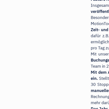
Insgesam
veröffent
Besonders
MotionTo
Zeit- und
dafür z.
ermöglich
pro Tag z
Mit unser
Buchunge
Team in 2
Mit dem 
ein.
Stell
30 Stopp
manueller
Rechnunge
mehr darü
Das Jahr 