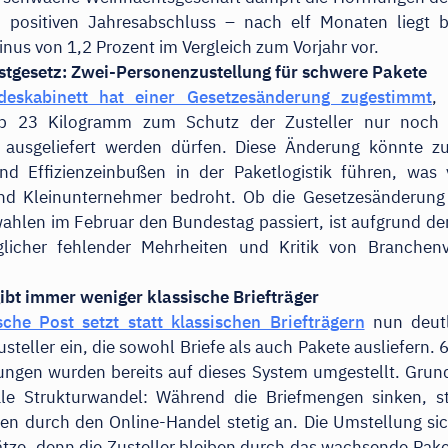
n positiven Jahresabschluss – nach elf Monaten liegt be
us von 1,2 Prozent im Vergleich zum Vorjahr vor.
stgesetz: Zwei-Personenzustellung für schwere Pakete
eskabinett hat einer Gesetzesänderung zugestimmt
,
b 23 Kilogramm zum Schutz der Zusteller nur noch
 ausgeliefert werden dürfen. Diese Änderung könnte z
nd Effizienzeinbußen in der Paketlogistik führen, was 
und Kleinunternehmer bedroht. Ob die Gesetzesänderung
hlen im Februar den Bundestag passiert, ist aufgrund d
glicher fehlender Mehrheiten und Kritik von Branchen
.
gibt immer weniger klassische Briefträger
che Post setzt statt klassischen Briefträgern
nun deut
steller ein, die sowohl Briefe als auch Pakete ausliefern. 
ngen wurden bereits auf dieses System umgestellt. Grund
tale Strukturwandel: Während die Briefmengen sinken, st
en durch den Online-Handel stetig an. Die Umstellung si
ätze, denn die Zusteller bleiben durch das wachsende Pa