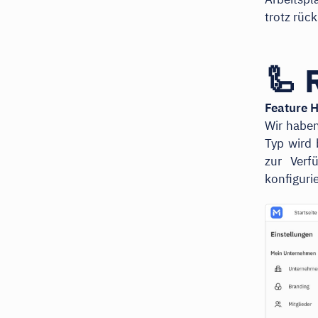
trotz rüc
🦾 
Feature H
Wir haben
Typ wird 
zur Verf
konfiguri