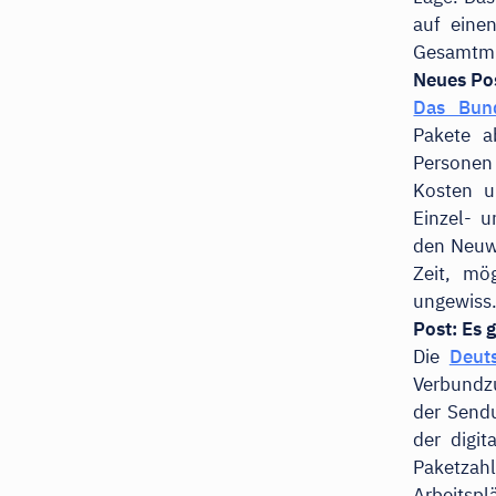
auf eine
Gesamtmin
Neues Po
Das Bund
Pakete a
Personen
Kosten u
Einzel- 
den Neuwa
Zeit, mö
ungewiss
Post: Es 
Die
Deuts
Verbundzu
der Sendu
der digi
Paketzahl
Arbeitspl