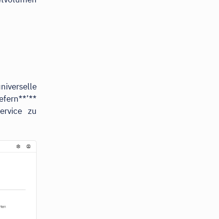
niverselle
efern**’**
ervice zu