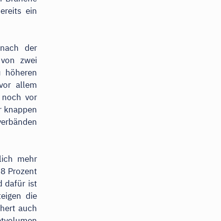
reits ein
 nach der
 von zwei
u höheren
vor allem
 noch vor
er knappen
verbänden
lich mehr
68 Prozent
 dafür ist
eigen die
chert auch
ketvolumen