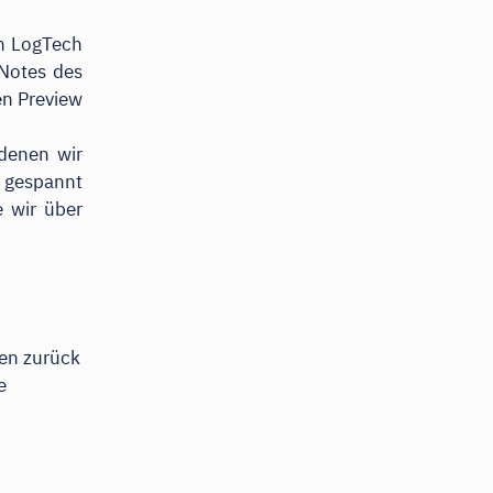
en LogTech
 Notes des
en Preview
 denen wir
d gespannt
 wir über
gen zurück
e