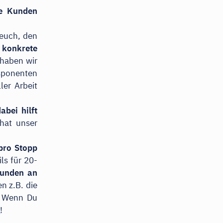
re Kunden
 euch, den
 konkrete
 haben wir
sponenten
ler Arbeit
abei hilft
at unser
pro Stopp
ls für 20-
tunden an
en z.B. die
t. Wenn Du
R
!