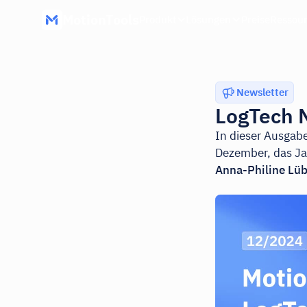
MotionTools
Produkt
Lösungen
Preise
Ressou
Newsletter
LogTech 
In dieser Ausgab
Dezember, das Ja
Anna-Philine Lü