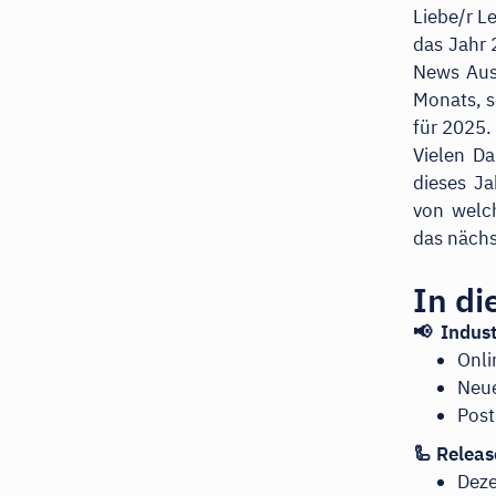
Liebe/r L
das Jahr 
News Ausg
Monats, s
für 2025.
Vielen Da
dieses Ja
von welc
das nächs
In d
📢 Indus
Onli
Neue
Post
🦾 Releas
Dez