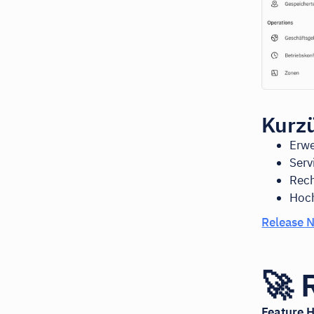
Kurzü
Erwe
Serv
Rec
Hoch
Release N
🚀 
Feature H