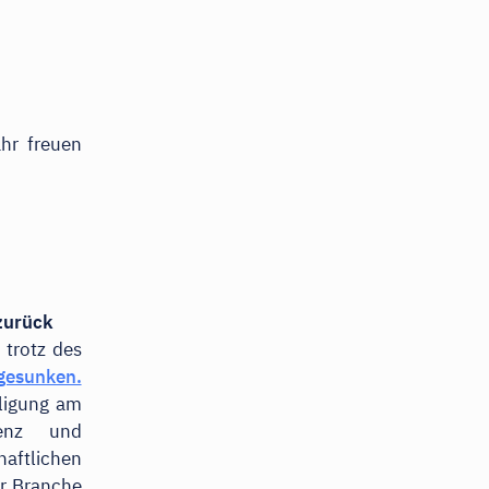
hr freuen
zurück
trotz des
gesunken.
ligung am
uenz und
aftlichen
r Branche