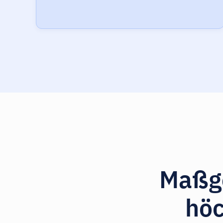
Maßge
höc