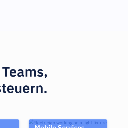
d Teams,
steuern.
Mobile Services