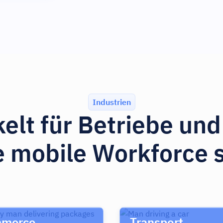
Industrien
elt für Betriebe un
e mobile Workforce 
merce
Transport