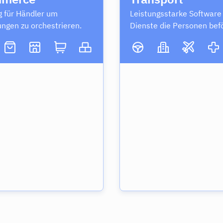
 für Händler um
Leistungsstarke Software 
ungen zu orchestrieren.
Dienste die Personen bef