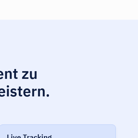
ent zu
eistern.
Live Tracking