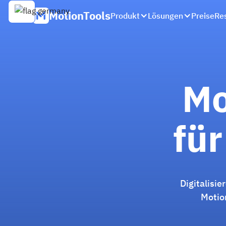
MotionTools
Produkt
Lösungen
Preise
Re
Mo
für
Digitalisie
Motion