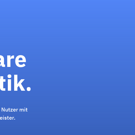
are
tik.
e Nutzer mit
eister.