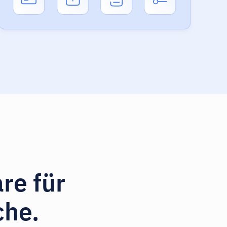
re für
che.