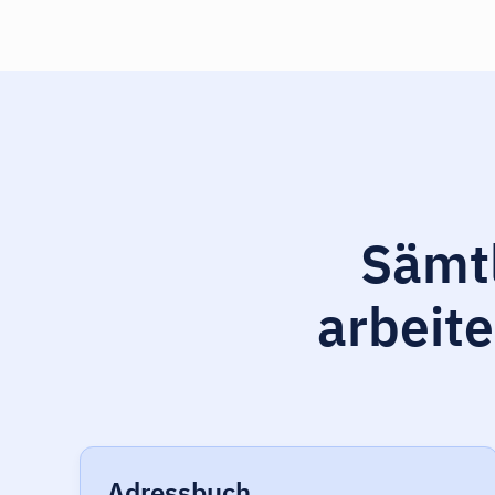
Sämtl
arbeite
Adressbuch