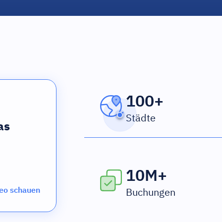
100+
Städte
as
10M+
eo schauen
Buchungen