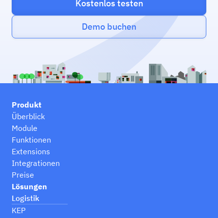
Kostenlos testen
Demo buchen
Produkt
Überblick
Module
Funktionen
Extensions
Integrationen
Preise
Lösungen
Logistik
KEP