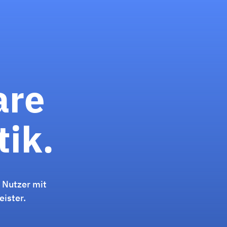
are
tik.
e Nutzer mit
eister.