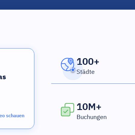
100+
Städte
as
10M+
eo schauen
Buchungen