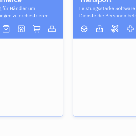
 für Händler um
Leistungsstarke Software 
ungen zu orchestrieren.
Dienste die Personen bef