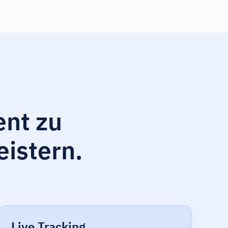
ent zu
eistern.
Live Tracking