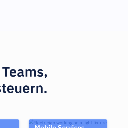
d Teams,
steuern.
Mobile Services