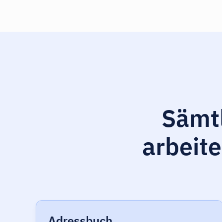
Sämtl
arbeite
Adressbuch