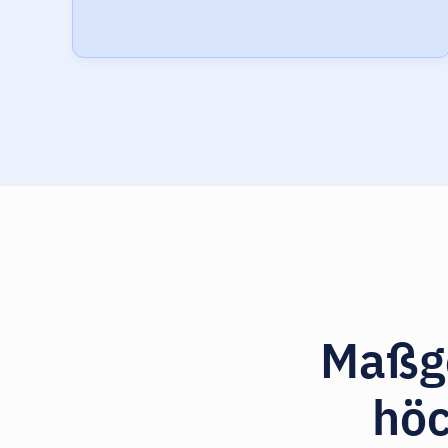
Maßge
höc