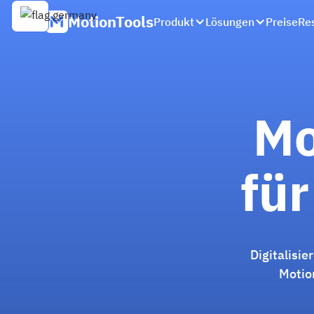
MotionTools
Produkt
Lösungen
Preise
Re
Mo
für
Digitalisie
Motion