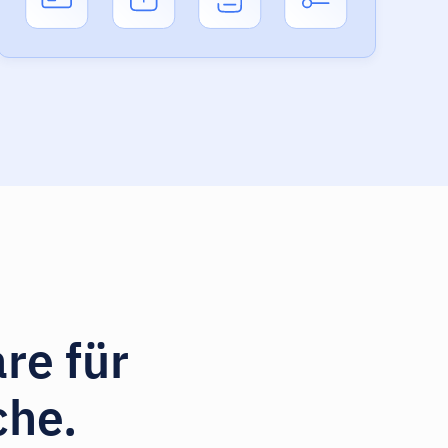
re für
che.