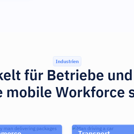
Industrien
elt für Betriebe un
e mobile Workforce 
merce
Transport